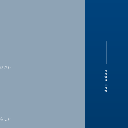
ださい
page top
らしに