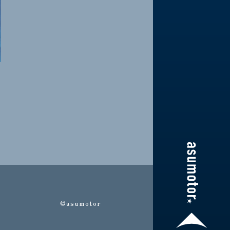
©asumotor