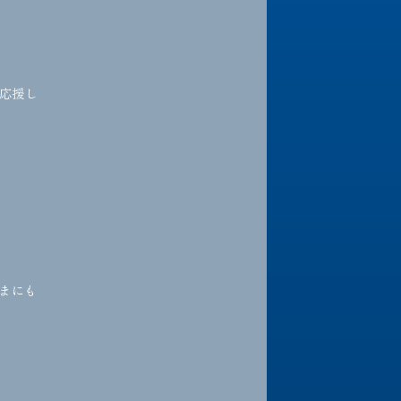
応援し
まにも