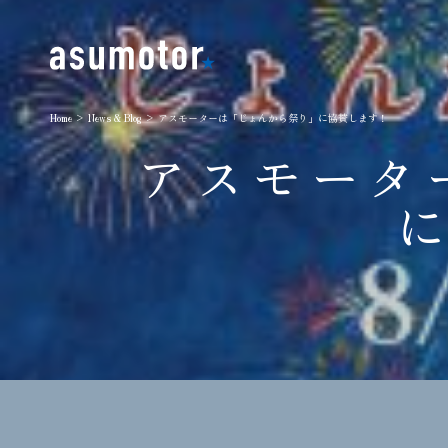
Home
>
News & Blog
> アスモーターは「じょんから祭り」に協賛します！
アスモータ